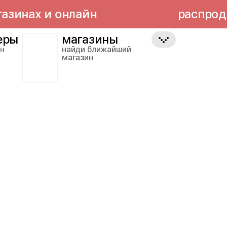
нах и онлайн
распродажа:
еры
магазины
йн
найди ближайший
магазин