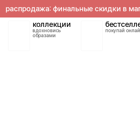
спродажа: финальные скидки в магази
коллекции
бестселл
вдохновись
покупай онла
образами