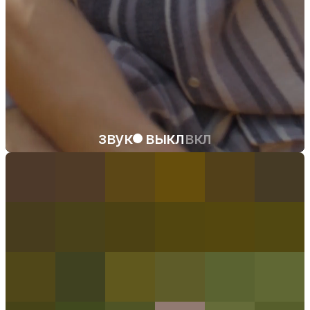
звук
выкл
вкл