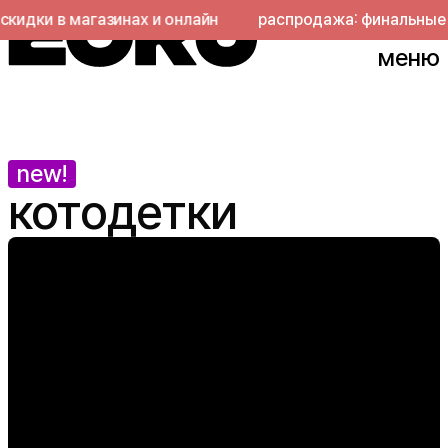
дки в магазинах и онлайн
распродажа: финальные ски
меню
new!
котодетки